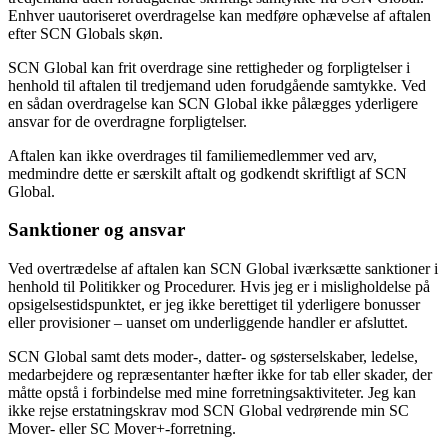
Enhver uautoriseret overdragelse kan medføre ophævelse af aftalen
efter SCN Globals skøn.
SCN Global kan frit overdrage sine rettigheder og forpligtelser i
henhold til aftalen til tredjemand uden forudgående samtykke. Ved
en sådan overdragelse kan SCN Global ikke pålægges yderligere
ansvar for de overdragne forpligtelser.
Aftalen kan ikke overdrages til familiemedlemmer ved arv,
medmindre dette er særskilt aftalt og godkendt skriftligt af SCN
Global.
Sanktioner og ansvar
Ved overtrædelse af aftalen kan SCN Global iværksætte sanktioner i
henhold til Politikker og Procedurer. Hvis jeg er i misligholdelse på
opsigelsestidspunktet, er jeg ikke berettiget til yderligere bonusser
eller provisioner – uanset om underliggende handler er afsluttet.
SCN Global samt dets moder-, datter- og søsterselskaber, ledelse,
medarbejdere og repræsentanter hæfter ikke for tab eller skader, der
måtte opstå i forbindelse med mine forretningsaktiviteter. Jeg kan
ikke rejse erstatningskrav mod SCN Global vedrørende min SC
Mover- eller SC Mover+-forretning.