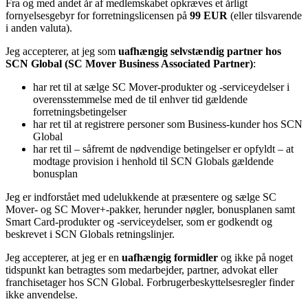
Fra og med andet år af medlemskabet opkræves et årligt
fornyelsesgebyr for forretningslicensen på
99 EUR
(eller tilsvarende
i anden valuta).
Jeg accepterer, at jeg som
uafhængig selvstændig partner hos
SCN Global (SC Mover Business Associated Partner)
:
har ret til at sælge SC Mover-produkter og -serviceydelser i
overensstemmelse med de til enhver tid gældende
forretningsbetingelser
har ret til at registrere personer som Business-kunder hos SCN
Global
har ret til – såfremt de nødvendige betingelser er opfyldt – at
modtage provision i henhold til SCN Globals gældende
bonusplan
Jeg er indforstået med udelukkende at præsentere og sælge SC
Mover- og SC Mover+-pakker, herunder nøgler, bonusplanen samt
Smart Card-produkter og -serviceydelser, som er godkendt og
beskrevet i SCN Globals retningslinjer.
Jeg accepterer, at jeg er en
uafhængig formidler
og ikke på noget
tidspunkt kan betragtes som medarbejder, partner, advokat eller
franchisetager hos SCN Global. Forbrugerbeskyttelsesregler finder
ikke anvendelse.