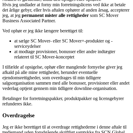
Hvis jeg undlader at forny min forretningslicens ved ikke at betale
det årlige gebyr, eller hvis aftalen ophører af anden årsag, accepterer
jeg, at jeg
permanent mister alle rettigheder
som SC Mover
Business Associated Partner.
Ved ophør er jeg ikke længere berettiget til:
at sælge SC Mover- eller SC Mover+-produkter og -
serviceydelser
at modtage provisioner, bonusser eller andre indtægter
relateret til SC Mover-konceptet
I tilfælde af opsigelse, ophør eller manglende fornyelse giver jeg
afkald på alle mine rettigheder, herunder eventuelle
ejendomsrettigheder, som overdrages til min tidligere
salgsorganisation sammen med alle bonusser, provisioner eller andet
vederlag optjent gennem min tidligere downline-organisation.
Betalinger for forretningspakker, produktpakker og licensgebyrer
refunderes ikke.
Overdragelse
Jeg er ikke berettiget til at overdrage rettighederne i denne aftale til
tredjemand uden forudgående skriftligt samtykke fra SCN Global.