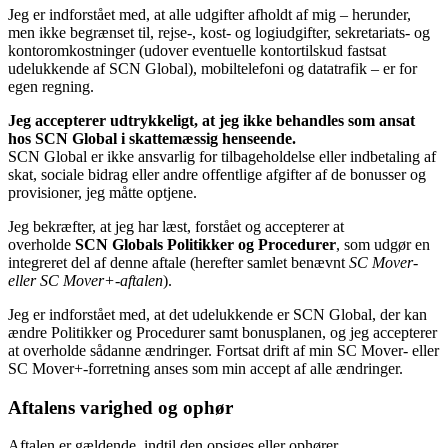
Jeg er indforstået med, at alle udgifter afholdt af mig – herunder,
men ikke begrænset til, rejse-, kost- og logiudgifter, sekretariats- og
kontoromkostninger (udover eventuelle kontortilskud fastsat
udelukkende af SCN Global), mobiltelefoni og datatrafik – er for
egen regning.
Jeg accepterer udtrykkeligt, at jeg ikke behandles som ansat
hos SCN Global i skattemæssig henseende.
SCN Global er ikke ansvarlig for tilbageholdelse eller indbetaling af
skat, sociale bidrag eller andre offentlige afgifter af de bonusser og
provisioner, jeg måtte optjene.
Jeg bekræfter, at jeg har læst, forstået og accepterer at
overholde
SCN Globals Politikker og Procedurer
, som udgør en
integreret del af denne aftale (herefter samlet benævnt
SC Mover-
eller SC Mover+-aftalen
).
Jeg er indforstået med, at det udelukkende er SCN Global, der kan
ændre Politikker og Procedurer samt bonusplanen, og jeg accepterer
at overholde sådanne ændringer. Fortsat drift af min SC Mover- eller
SC Mover+-forretning anses som min accept af alle ændringer.
Aftalens varighed og ophør
Aftalen er gældende, indtil den opsiges eller ophører.