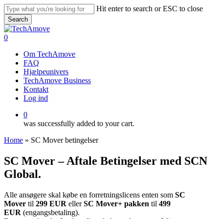
Skip
Hit enter to search or ESC to close
to
Search
main
Close
content
Search
0
Menu
Om TechAmove
FAQ
Hjælpeunivers
TechAmove Business
Kontakt
Log ind
0
was successfully added to your cart.
Home
»
SC Mover betingelser
SC Mover – Aftale Betingelser med SCN
Global.
Alle ansøgere skal købe en forretningslicens enten som
SC
Mover
til
299 EUR
eller
SC Mover+ pakken
til
499
EUR
(engangsbetaling).